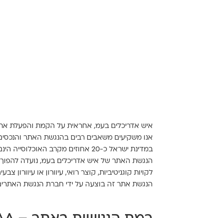
איש אדריכלים בעמ, אחראית על הקמת והפעלת אתר : https://ish.co.il. אנו רואים חשיבות רבה במתן שירות שוויוני לכלל האזרחים ובשיפור השירות הניתן לאזרחים 
אנו משקיעים משאבים רבים בהנגשת האתר והנכסים ה
במדינת ישראל כ-20 אחוזים מקרב האוכלוסייה הינם אנשים עם מוגבלות הזקוקים לנגישות דיגיטלית, על מנת לצרוך מידע ושירותים כללים.
הנגשת האתר של איש אדריכלים בעמ, נועדה להפוך אותו
לקויות קוגניטיביות, קוצר רואי, עיוורון או עיוורון צב
הנגשת אתר זה בוצעה על ידי חברת הנגשת האתרים "Vee הנגשת אתרי