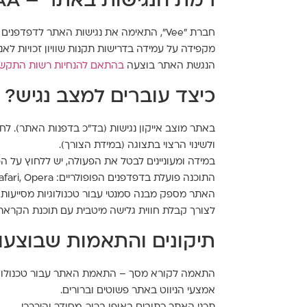
רמת הנגישות באתר – AA
חברת "Vee", התאימה את נגישות האתר לדפדפנים הנפוצים ולשימוש בטלפון הסלולרי ככל הניתן, והשתמשה בבדיקותיה בקוראי מסך מסוג Jaws ו- NVDA.
מקפידה על עמידה בדרישות תקנות שוויון זכויות לאנשים עם מוגבלות 5568 התשע"ג 2013 ברמת AA. וכן, מיישמת את 
הנגשת האתר בוצעה
בהתאם להנחיות רשות התקשוב 
כיצד עוברים למצב נגיש?
באתר מוצב אייקון נגישות (בד"כ בדפנות האתר). 
ולשינוי הרצוי בתצוגה (במידת הצורך).
במידה ומעוניינים לבטל את הפעולה, יש ללחוץ על ה
התוכנה פועלת בדפדפנים הפופולריים: Chrome, Firefox, Safari, Opera בכפוף (תנאי יצרן) הגלישה במצב נגישות מומלצת בדפדפן כרום.
האתר מספק מבנה סמנטי עבור טכנולוגיות מסייעות ותמיכה בדפוס 
לצורך קבלת חווית גלישה מיטבית עם תוכנת הקראת מסך, אנו ממ
תיקונים והתאמות שבוצעו
התאמה לקורא מסך – התאמת האתר עבור טכנולוגיות מסייעות
אמצעי הניווט באתר פשוטים וברורים.