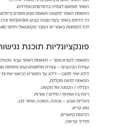
תכני האתר כתובים באופן ברור, מסודר והיררכי.
האתר מותאם לצפייה בדפדפנים מודרניים.
התאמת האתר לתצוגה תואמת מגוון מסכים ורזולוציו
כל הדפים באתר בעלי מבנה קבוע (1H/2H/3H וכו').
לכל התמונות באתר יש הסבר טקסטואלי חלופי (alt).
פונקציונליות תוכנת נגישות
התאמה לקורא מסך – התאמת האתר עבור טכנולוגיות מסייעות
עצירת הבהובים – עצירת אלמנטים נעים וחסימת אני
דילוג ישיר לתוכן – דילוג על התפריט הראשי ישירות 
התאמה לניווט מקלדת.
הגדלה / הקטנה של טקסט.
ריווח בין אותיות / מילים / שורות.
ניגודיות וצבע – גבוהה, הפוכה, שחור לבן.
גופן קריא.
הדגשת קישורים.
מדריך קריאה.