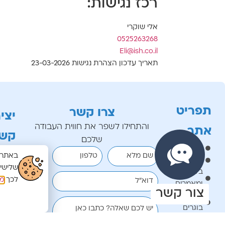
רכז נגישות:
אלי שוקרי
0525263268
Eli@ish.co.il
תאריך עדכון הצהרת נגישות 23-03-2026
תפריט
צרו קשר
יצי
והתחילו לשפר את חווית העבודה
אתר
קש
שלכם
עמוד הבית
באתר ז
שם מלא
טלפון
אודות
רח
שלישי
בלוג
טלפ
לכך
מד
דוא"ל
ומאמרים
51
צור קשר
עבודות
וו
בוגרים
יש לכם שאלה? כתבו כאן
53
צור קשר