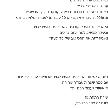
ה שנים אחרי הלימודים
דתי כ
אדריכל בכיר
חד המשרדים הגדולים בארץ
קולקר קולקר אפשטיין
2 ,
העברתי אותם
(אז 50 עובדים) ל
עבודה מלאה ברוויט
אז אני גם
מעביר קורסים
לאדריכלים ומעצבי פנים
עיקר
מקשיב למה אתם צריכים
נסה לתת את ההכי טוב שלי כדי לעזור
ום אני
מלווה אדריכלים ומעצבי פנים
שרוצים לעבוד
יעיל יותר
 כמה שפחות
עבודה שחורה
,
 אפשר לעבוד
חכם יותר
רה התחתונה
ויט זה בסך הכל
כלי
,