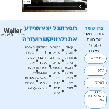
תפריט
הכל
יצירת
מידע
צרו קשר
והתחילו לשפר
וואלר בניית אתרים
אתר
לרוויט
קשר
ועזרה
את חווית
העבודה
עמוד
הכשרות
גורודסקי
הצהרת
שלכם
הבית
לרוויט
31
נגישות
אודות
שדרוגים
רחובות
מפת
שם מלא
בלוג
לרוויט
טלפון:
אתר
ומאמרים
טמפלט
0548811651
תקנון
טלפון
עבודות
לרוויט
וואטסאפ:
אתר
בוגרים
ספר
0586692653
מדיניות
דוא"ל
צור
רוויט
אימייל:
פרטיות
קשר
חינם
info@ish.co.il
יש לכם
לרוויט
שאלה? כתבו
כאן