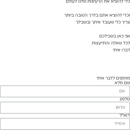
י
להוציא את הרעיונות שלנו לעולם
די להוציא אתם בדרך הטובה ביותר
יך כלי שעובד איתך ובשבילך
י כאן בשבילכם
ל שאלה והתייעצות
רו איתי
זמנים לדבר איתי
 מלא
פון
א"ל