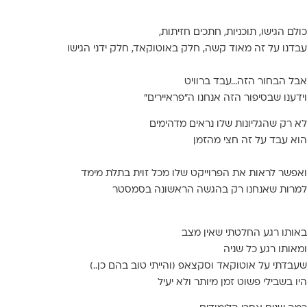
לם הגישו, תוכניות, חתכים חזיתות,
דנו על זה
מאוד קשה
, חלק באוטוקאד, חלק ידני הגישו
ל הבחור הזה…
עבד ברוויט
דענו שבסיפור הזה אנחנו ה
"פראיירים"
 רק שהגליונות שלו נראים
מדהימים
א עבד על זה
חצי מהזמן
פשר לראות את הפרוייקט שלו מכל זוית ב
תלת מימד
רות שאנחנו רק בהגשה הראשונה בסמסטר
ותו רגע החלטתי שאין מצב
אותו רגע כל שניה
בדתי על אוטוקאד וסקצאפ (והייתי טוב בהם כן..)
ו בשבילי פשוט זמן מיותר ולא יעיל