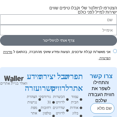
הצטרפו לניוזלטר שלי
וקבלו טיפים שווים
ישירות למייל לפני כולם
אני מאשר/ת קבלת עדכונים, הצעות ומידע שיווקי מהחברה, בהתאם ל
מדיניות
הפרטיות
.
תפריט
הכל
יצירת
מידע
צרו קשר
והתחילו
וואלר בניית אתרים
אתר
לרוויט
קשר
ועזרה
לשפר את
חווית העבודה
עמוד
הכשרות
גורודסקי
הצהרת
שלכם
הבית
לרוויט
31
נגישות
אודות
שדרוגים
רחובות
מפת
שם מלא
בלוג
לרוויט
טלפון:
אתר