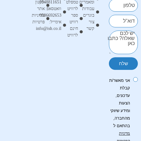
ומאמרים
טמפלט
0548811651
תקנון
טלפון
עבודות
לרוויט
וואטסאפ:
אתר
בוגרים
ספר
0586692653
מדיניות
דוא"ל
צור
רוויט
אימייל:
פרטיות
קשר
חינם
info@ish.co.il
יש לכם
לרוויט
שאלה? כתבו
כאן
אני מאשר/ת
קבלת
עדכונים,
הצעות
ומידע שיווקי
מהחברה,
בהתאם ל
מדיניות
הפרטיות
.