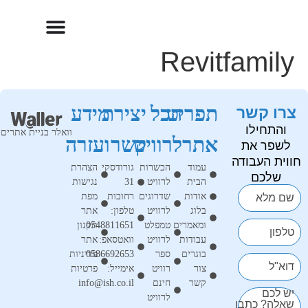
Revitfamily
תפריט
הכל
יצירת
מידע
צרו קשר
והתחילו
וואלר בניית אתרים
אתר
לרוויט
קשר
ועזרה
לשפר את
חווית העבודה
עמוד
הכשרות
גורודסקי
הצהרת
שלכם
הבית
לרוויט
31
נגישות
אודות
שדרוגים
רחובות
מפת
שם מלא
בלוג
לרוויט
טלפון:
אתר
ומאמרים
טמפלט
0548811651
תקנון
טלפון
עבודות
לרוויט
וואטסאפ:
אתר
בוגרים
ספר
0586692653
מדיניות
דוא"ל
צור
רוויט
אימייל:
פרטיות
קשר
חינם
info@ish.co.il
יש לכם
לרוויט
שאלה? כתבו